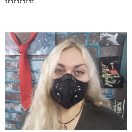
⭐⭐⭐⭐⭐